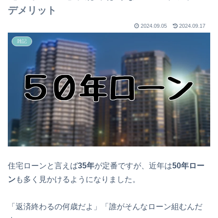
デメリット
2024.09.05
2024.09.17
雑記
住宅ローンと言えば
35年
が定番ですが、近年は
50年ロー
ン
も多く見かけるようになりました。
「返済終わるの何歳だよ」「誰がそんなローン組むんだ