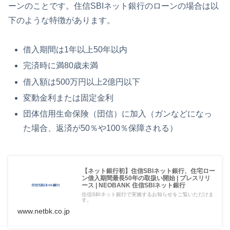
ーンのことです。住信SBIネット銀行のローンの場合は以
下のような特徴があります。
借入期間は1年以上50年以内
完済時に満80歳未満
借入額は500万円以上2億円以下
変動金利または固定金利
団体信用生命保険（団信）に加入（ガンなどになっ
た場合、返済が50％や100％保障される）
【ネット銀行初】住信SBIネット銀行、住宅ロー
ン借入期間最長50年の取扱い開始 | プレスリリ
ース | NEOBANK 住信SBIネット銀行
住信SBIネット銀行で実施するお知らせをご覧いただけま
す。
www.netbk.co.jp