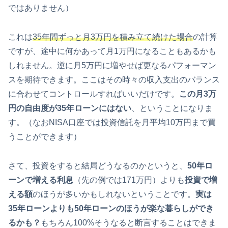
ではありません）
これは
35年間ずっと月3万円を積み立て続けた場合
の計算
ですが、途中に何かあって月1万円になることもあるかも
しれません。逆に月5万円に増やせば更なるパフォーマン
スを期待できます。ここはその時々の収入支出のバランス
に合わせてコントロールすればいいだけです。
この月3万
円の自由度が35年ローンにはない
、ということになりま
す。（なおNISA口座では投資信託を月平均10万円まで買
うことができます）
さて、投資をすると結局どうなるのかというと、
50年ロ
ーンで増える利息
（先の例では171万円）よりも
投資で増
える額
のほうが多いかもしれないということです。
実は
35年ローンよりも50年ローンのほうが楽な暮らしができ
るかも？
もちろん100%そうなると断言することはできま