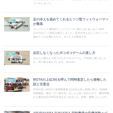
トールしました。
足の冷えを温めてくれるヒツジ型フットウォーマー
雑記
が最高
スリーアップ 蓄熱式フットウォーマー湯たんぽ ぬくぬく EWT-
2147HJという商品を購入しました。足先の冷えをピンポイントで
温めてくれる優れもので、オススメの商品です。
反応しなくなったポコポコゲームの直し方
雑記
おもちゃ屋さんで見つけたポコポコゲーム。子供用に買いました
が、時々親も遊んでいます。(functio...
MOTAの上位3社を呼んで同時査定したら後悔した
雑記
話と注意点
評判の良いMOTAで車買取業者上位3社を同じ時間に呼ぶ一括同時
現車確認・査定（ワン速方式）をしたら高く売れたので、事前準備
から査定当日の対応方法をまとめました。失敗・後悔したことや談
合対策など注意点も合わせてご紹介します。