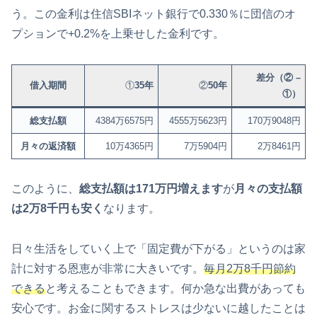
う。この金利は住信SBIネット銀行で0.330％に団信のオ
プションで+0.2%を上乗せした金利です。
差分（② –
借入期間
①
35年
②
50年
①）
総支払額
4384万6575円
4555万5623円
170万9048円
月々の返済額
10万4365円
7万5904円
2万8461円
このように、
総支払額は171万円増えます
が
月々の支払額
は2万8千円も安く
なります。
日々生活をしていく上で「固定費が下がる」というのは家
計に対する恩恵が非常に大きいです。
毎月2万8千円節約
できる
と考えることもできます。何か急な出費があっても
安心です。お金に関するストレスは少ないに越したことは