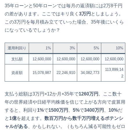
35年ローンと50年ローンでは毎月の返済額には2万8千円
の差があります。ここではキリ良く
3万円
としましょう。
この3万円を毎月積み立てていった場合、35年後にいくら
になっているでしょうか？
運用利回り
1%
3%
5%
10%
支払額
12,600,000
12,600,000
12,600,000
12,600,000
113,899,14
資産額
15,078,987
22,246,910
34,082,773
2
支払う総額は3万円×12か月×35年で
1260万円
。ここ数十
年の世界経済や日経平均株価を信じて上がる方向で皮算用
すると、利回り
1%
で
1500万円
、
5%
で
3400万円
、
10%
だ
と
1億
を超えます。
数百万円から数千万円増えるポテンシ
ャルがある
、かもしれない。（もちろん減る可能性もゼロ