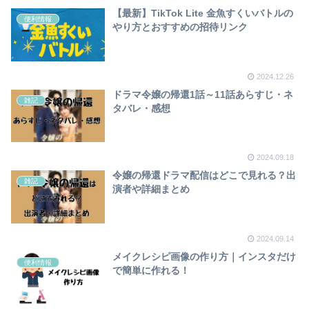
【最新】TikTok Lite 金魚すくいバトルの
便利情報
やり方とおすすめの招待リンク
2024.12.26
ドラマ令嬢の帰還1話～11話あらすじ・ネ
雑記
タバレ・感想
2024.09.18
令嬢の帰還ドラマ配信はどこで見れる？出
雑記
演者や詳細まとめ
2024.09.14
メイクレシピ画像の作り方｜インスタだけ
便利情報
で簡単に作れる！