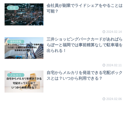
会社員が副業でライドシェアをやることは
社会
可能？
2024.02.14
三井ショッピングパークカードがあればら
便利情報
らぽーと福岡では事前精算なしで駐車場を
出られる！
2024.02.11
自宅からメルカリを発送できる宅配ボック
メルカリ
スとは？いつから利用できる？
2024.02.06