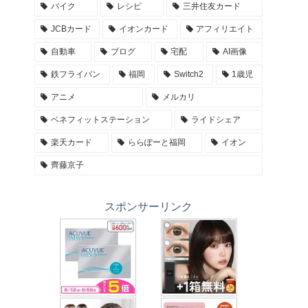
バイク
レシピ
三井住友カード
JCBカード
イオンカード
アフィリエイト
自動車
ブログ
宅配
AI画像
鉄フライパン
福岡
Switch2
1歳児
アニメ
メルカリ
ベネフィットステーション
ライドシェア
楽天カード
ららぽーと福岡
イオン
齊藤京子
スポンサーリンク