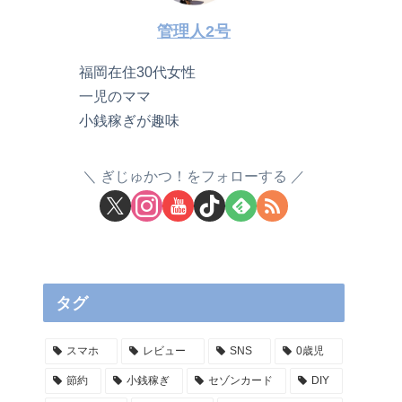
管理人2号
福岡在住30代女性
一児のママ
小銭稼ぎが趣味
ぎじゅかつ！をフォローする
タグ
スマホ
レビュー
SNS
0歳児
節約
小銭稼ぎ
セゾンカード
DIY