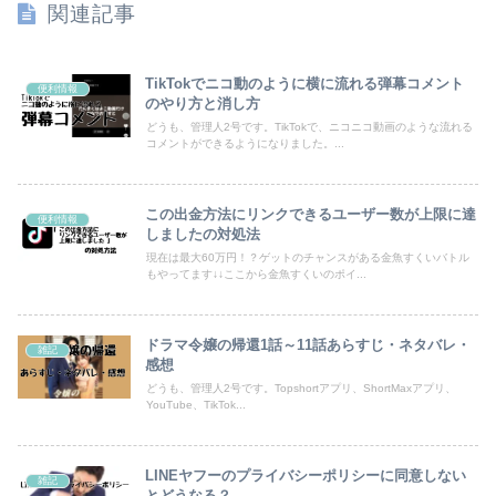
関連記事
TikTokでニコ動のように横に流れる弾幕コメント
便利情報
のやり方と消し方
どうも、管理人2号です。TikTokで、ニコニコ動画のような流れる
コメントができるようになりました。...
この出金方法にリンクできるユーザー数が上限に達
便利情報
しましたの対処法
現在は最大60万円！？ゲットのチャンスがある金魚すくいバトル
もやってます↓↓ここから金魚すくいのポイ...
ドラマ令嬢の帰還1話～11話あらすじ・ネタバレ・
雑記
感想
どうも、管理人2号です。Topshortアプリ、ShortMaxアプリ、
YouTube、TikTok...
LINEヤフーのプライバシーポリシーに同意しない
雑記
とどうなる？