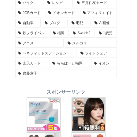
バイク
レシピ
三井住友カード
JCBカード
イオンカード
アフィリエイト
自動車
ブログ
宅配
AI画像
鉄フライパン
福岡
Switch2
1歳児
アニメ
メルカリ
ベネフィットステーション
ライドシェア
楽天カード
ららぽーと福岡
イオン
齊藤京子
スポンサーリンク