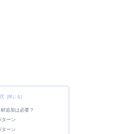
次
食材追加は必要？
パターン
パターン