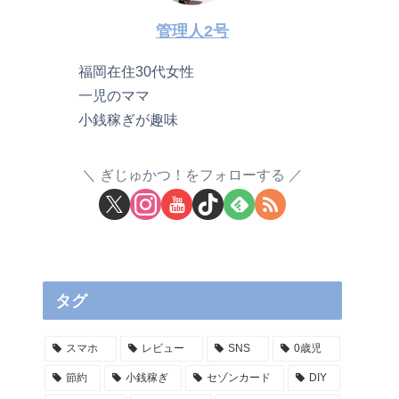
管理人2号
福岡在住30代女性
一児のママ
小銭稼ぎが趣味
ぎじゅかつ！をフォローする
タグ
スマホ
レビュー
SNS
0歳児
節約
小銭稼ぎ
セゾンカード
DIY