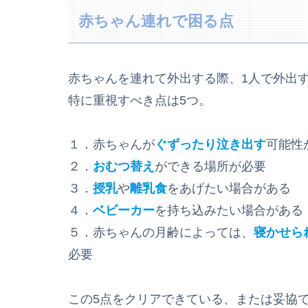
赤ちゃん連れで困る点
赤ちゃんを連れて外出する際、1人で外出
特に重視すべき点は5つ。
１．赤ちゃんが
ぐずったり泣き出す
可能性
２．
おむつ替え
ができる場所が必要
３．
授乳
や
離乳食
をあげたい場合がある
４．
ベビーカー
を持ち込みたい場合がある
５．赤ちゃんの月齢によっては、
寝かせら
必要
この5点をクリアできている、または妥協