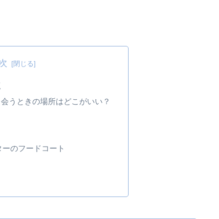
次
点
と会うときの場所はどこがいい？
ターのフードコート